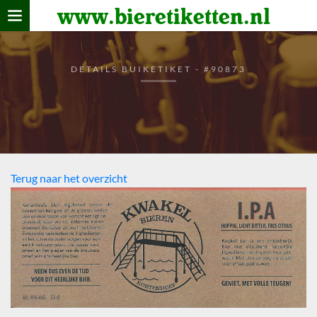
www.bieretiketten.nl
Home
verzamelen
DETAILS BUIKETIKET - #90873
De bierkaart
Bezoekers
Terug naar het overzicht