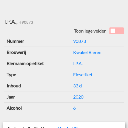
I.P.A.,
#90873
Toon lege velden
Nummer
90873
Brouwerij
Kwakel Bieren
Biernaam op etiket
I.P.A.
Type
Flesetiket
Inhoud
33 cl
Jaar
2020
Alcohol
6