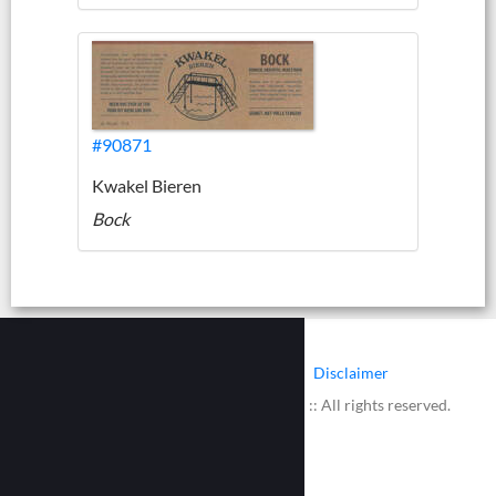
#90871
Kwakel Bieren
Bock
|
|
Contact
Cookies
Disclaimer
© 2002 - 2026 :: www.bieretiketten.nl :: All rights reserved.