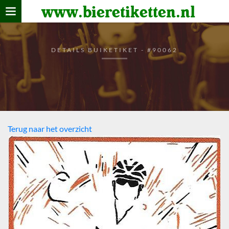
www.bieretiketten.nl
Home
verzamelen
DETAILS BUIKETIKET - #90062
De bierkaart
Bezoekers
Terug naar het overzicht