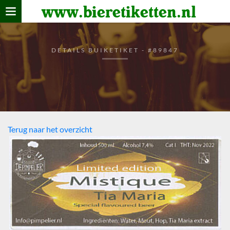
www.bieretiketten.nl
Home
verzamelen
DETAILS BUIKETIKET - #89847
De bierkaart
Bezoekers
Terug naar het overzicht