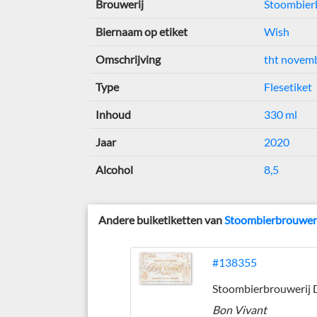
Brouwerij
Stoombierb
Biernaam op etiket
Wish
Omschrijving
tht novem
Type
Flesetiket
Inhoud
330 ml
Jaar
2020
Alcohol
8,5
Andere buiketiketten van
Stoombierbrouweri
#138355
Bon Vivant