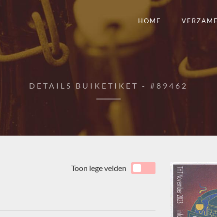
HOME
VERZAM
DETAILS BUIKETIKET - #89462
Toon lege velden