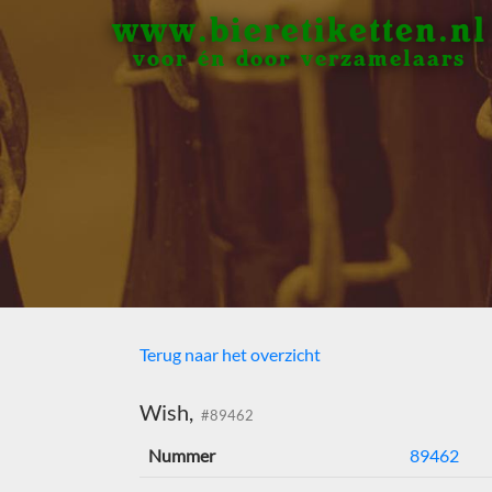
www.bieretiketten.nl
voor én door verzamelaars
Terug naar het overzicht
Wish,
#89462
Nummer
89462