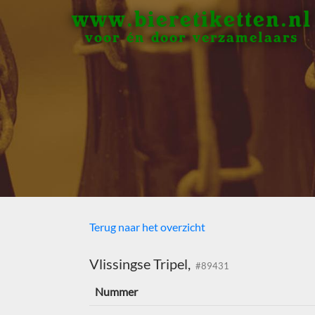
www.bieretiketten.nl
voor én door verzamelaars
Terug naar het overzicht
Vlissingse Tripel,
#89431
Nummer