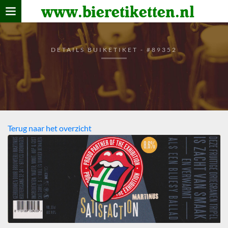
www.bieretiketten.nl
Home
verzamelen
DETAILS BUIKETIKET - #89352
De bierkaart
Bezoekers
Terug naar het overzicht