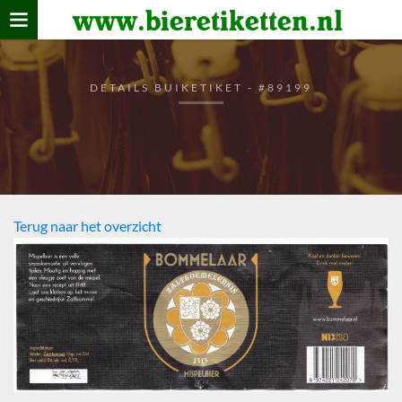
www.bieretiketten.nl
Home
verzamelen
DETAILS BUIKETIKET - #89199
De bierkaart
Bezoekers
Terug naar het overzicht