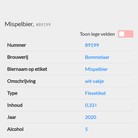
Mispelbier,
#89199
Toon lege velden
Nummer
89199
Brouwerij
Bommelaar
Biernaam op etiket
Mispelbier
Omschrijving
wit vakje
Type
Flesetiket
Inhoud
0,33 l
Jaar
2020
Alcohol
5