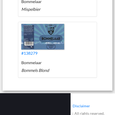
Bommelaar
Mispelbier
#138279
Bommelaar
Bommels Blond
|
|
Contact
Cookies
Disclaimer
© 2002 - 2026 :: www.bieretiketten.nl :: All rights reserved.