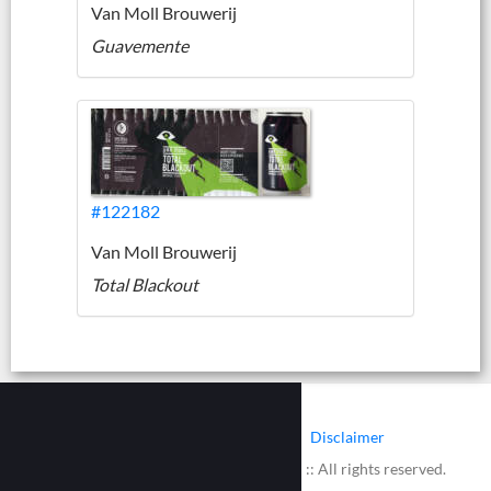
Van Moll Brouwerij
Guavemente
#122182
Van Moll Brouwerij
Total Blackout
|
|
Contact
Cookies
Disclaimer
© 2002 - 2026 :: www.bieretiketten.nl :: All rights reserved.