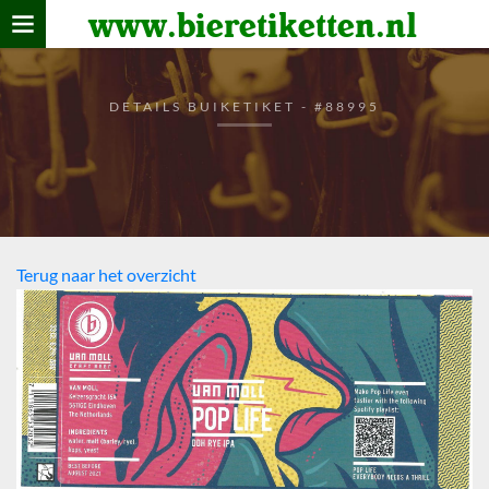
www.bieretiketten.nl
Home
verzamelen
DETAILS BUIKETIKET - #88995
De bierkaart
Bezoekers
Terug naar het overzicht