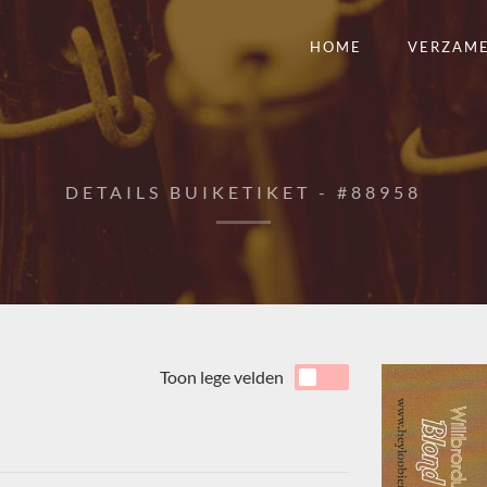
HOME
VERZAM
DETAILS BUIKETIKET - #88958
Toon lege velden