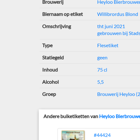
Brouwerij
Heyloo Bierbrouwe
Biernaam op etiket
Willibrordus Blond
Omschrijving
tht juni 2021
gebrouwen bij Stad
Type
Flesetiket
Statiegeld
geen
Inhoud
75 cl
Alcohol
5,5
Groep
Brouwerij Heyloo (
Andere buiketiketten van
Heyloo Bierbrouw
#44424