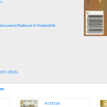
rs
sbrouwerij Radboud in Medemblik
2011-2025)
ers
#119226