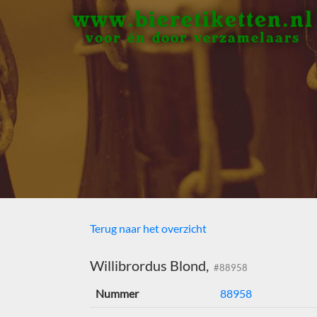
www.bieretiketten.nl
voor én door verzamelaars
Terug naar het overzicht
Willibrordus Blond,
#88958
Nummer
88958