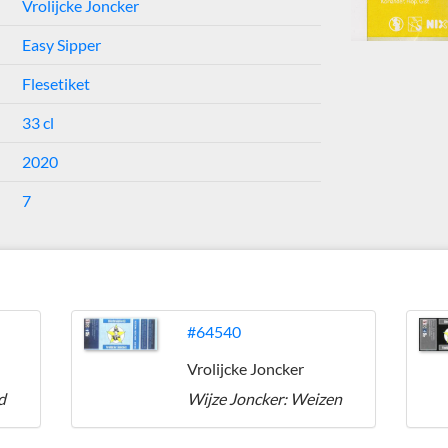
Vrolijcke Joncker
Easy Sipper
Flesetiket
33 cl
2020
7
#64540
Vrolijcke Joncker
d
Wijze Joncker: Weizen