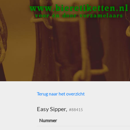
www.bieretiketten.nl
voor én door verzamelaars
Terug naar het overzicht
Easy Sipper,
#88415
Nummer