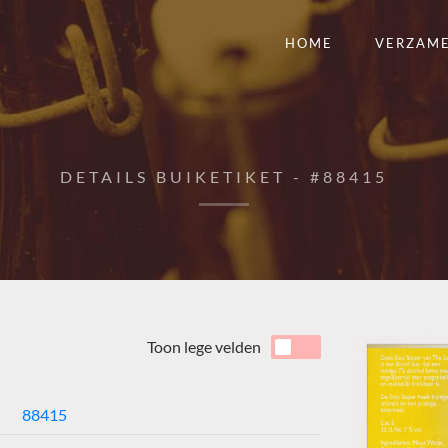
HOME
VERZAM
DETAILS BUIKETIKET - #88415
Toon lege velden
88415