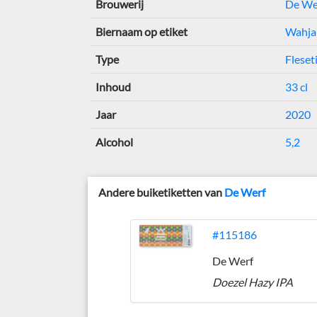
Brouwerij
De We
Biernaam op etiket
Wahja
Type
Fleset
Inhoud
33 cl
Jaar
2020
Alcohol
5,2
Andere buiketiketten van
De Werf
#115186
De Werf
Doezel Hazy IPA