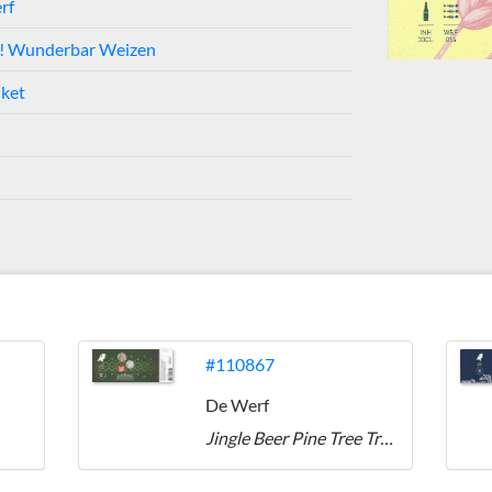
rf
! Wunderbar Weizen
iket
#110867
De Werf
Jingle Beer Pine Tree Tripel