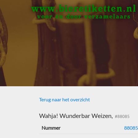
www.bieretiketten.nl
voor én door verzamelaars
Terug naar het overzicht
Wahja! Wunderbar Weizen,
#88085
Nummer
88085