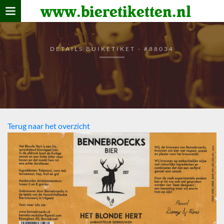
www.bieretiketten.nl
Home
verzamelen
DETAILS BUIKETIKET - #88034
De bierkaart
Bezoekers
Terug naar het overzicht