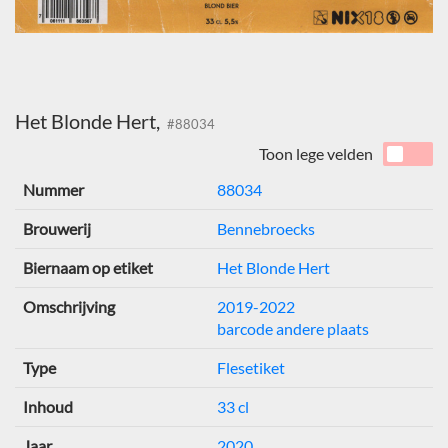
Het Blonde Hert,
#88034
Toon lege velden
Nummer
88034
Brouwerij
Bennebroecks
Biernaam op etiket
Het Blonde Hert
Omschrijving
2019-2022
barcode andere plaats
Type
Flesetiket
Inhoud
33 cl
Jaar
2020