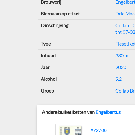
Brouwerij
Engelber
Biernaam op etiket
Drie Maal
Omschrijving
Collab - 
tht 07-0
Type
Flesetike
Inhoud
330 ml
Jaar
2020
Alcohol
9,2
Groep
Collab B
Andere buiketiketten van
Engelbertus
#72708