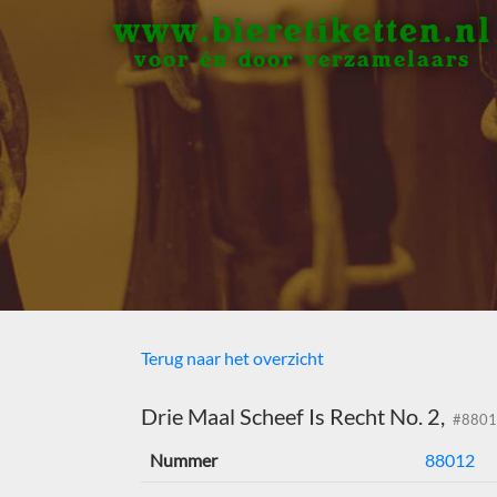
www.bieretiketten.nl
voor én door verzamelaars
Terug naar het overzicht
Drie Maal Scheef Is Recht No. 2,
#8801
Nummer
88012