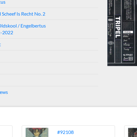
tus
 Scheef Is Recht No. 2
Oldskool / Engelbertus
2-2022
t
rews
#92108