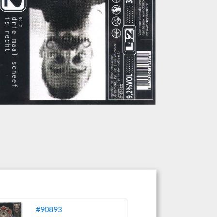
#90893