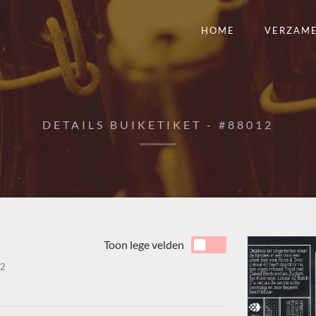
HOME
VERZAM
DETAILS BUIKETIKET - #88012
Toon lege velden
2