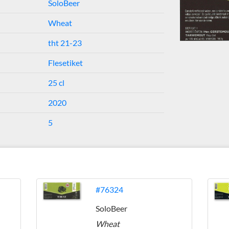
SoloBeer
Wheat
tht 21-23
Flesetiket
25 cl
2020
5
#76324
SoloBeer
Wheat