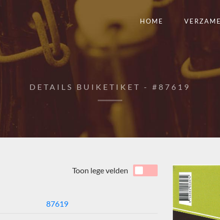
HOME
VERZAM
DETAILS BUIKETIKET - #87619
Toon lege velden
87619