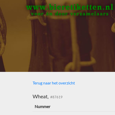
www.bieretiketten.nl
voor én door verzamelaars
Terug naar het overzicht
Wheat,
#87619
Nummer