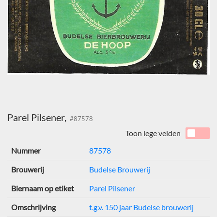
Parel Pilsener,
#87578
Toon lege velden
Nummer
87578
Brouwerij
Budelse Brouwerij
Biernaam op etiket
Parel Pilsener
Omschrijving
t.g.v. 150 jaar Budelse brouwerij