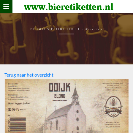
www.bieretiketten.nl
Home
verzamelen
DETAILS BUIKETIKET - #87322
De bierkaart
Bezoekers
Terug naar het overzicht