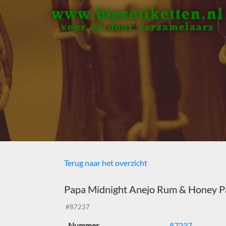
www.bieretiketten.nl
voor én door verzamelaars
Terug naar het overzicht
Papa Midnight Anejo Rum & Honey Pa
#87237
Nummer
87237