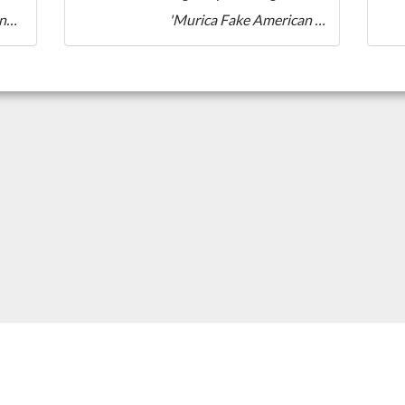
Monsieur Martin Pornstar Martin Blonde
'Murica Fake American IPA