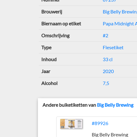
Brouwerij
Big Belly Brewin
Biernaam op etiket
Papa Midnight 
Omschrijving
#2
Type
Flesetiket
Inhoud
33 cl
Jaar
2020
Alcohol
7,5
Andere buiketiketten van
Big Belly Brewing
#89926
Big Belly Brewing