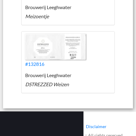
Brouwerij Leeghwater
Meizoentje
#132816
Brouwerij Leeghwater
DSTREZZED Weizen
|
|
Contact
Cookies
Disclaimer
© 2002 - 2026 :: www.bieretiketten.nl :: All rights reserved.