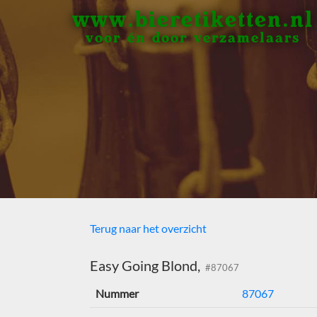
www.bieretiketten.nl
voor én door verzamelaars
Terug naar het overzicht
Easy Going Blond,
#87067
Nummer
87067