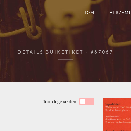
HOME
VERZAM
DETAILS BUIKETIKET - #87067
Toon lege velden