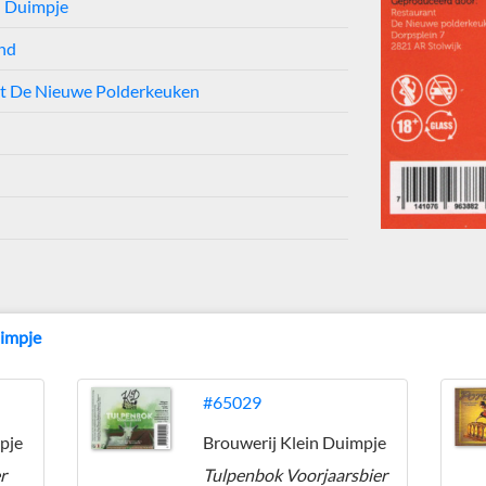
n Duimpje
nd
nt De Nieuwe Polderkeuken
uimpje
#65029
pje
Brouwerij Klein Duimpje
r
Tulpenbok Voorjaarsbier