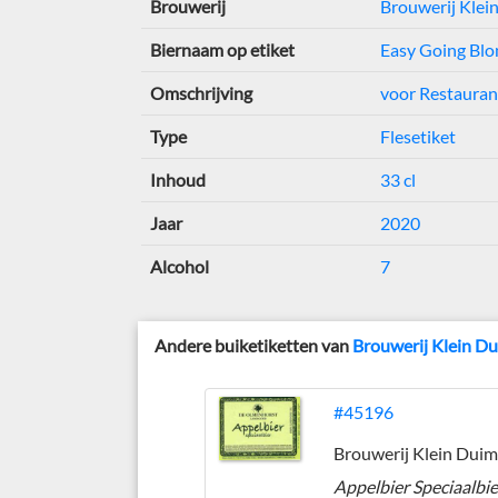
Brouwerij
Brouwerij Klei
Biernaam op etiket
Easy Going Blo
Omschrijving
voor Restaura
Type
Flesetiket
Inhoud
33 cl
Jaar
2020
Alcohol
7
Andere buiketiketten van
Brouwerij Klein D
#45196
Brouwerij Klein Duim
Appelbier Speciaalbie