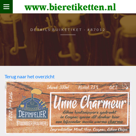
www.bieretiketten.nl
Home
verzamelen
DETAILS BUIKETIKET - #87012
De bierkaart
Bezoekers
Terug naar het overzicht