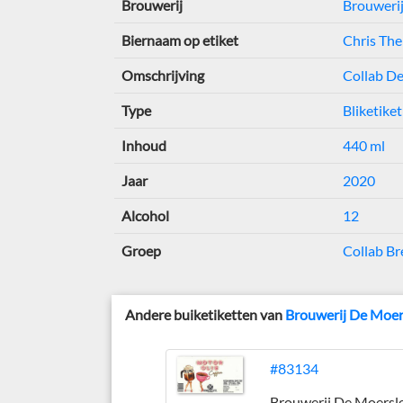
Brouwerij
Brouwerij
Biernaam op etiket
Chris Th
Omschrijving
Collab De
Type
Bliketiket
Inhoud
440 ml
Jaar
2020
Alcohol
12
Groep
Collab B
Andere buiketiketten van
Brouwerij De Moer
#83134