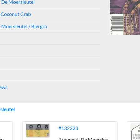
 De Moersleutel
e Coconut Crab
 Moersleutel / Biergro
rews
sleutel
#132323
Brouwerij De Moersleutel
Brouwerij De Moersleutel