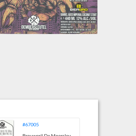
#67005
Brouwerij De Moersleutel