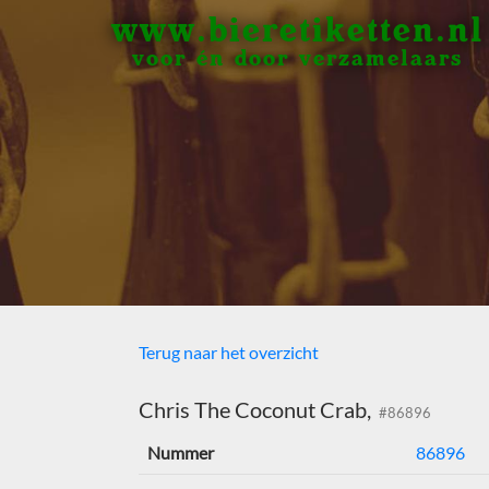
www.bieretiketten.nl
voor én door verzamelaars
Terug naar het overzicht
Chris The Coconut Crab,
#86896
Nummer
86896