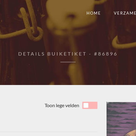
HOME
VERZAM
DETAILS BUIKETIKET - #86896
Toon lege velden