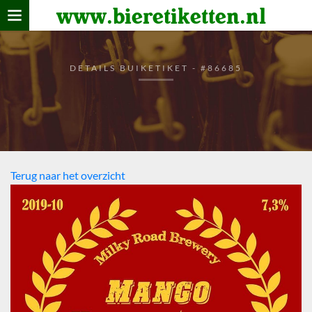
www.bieretiketten.nl
Home
verzamelen
DETAILS BUIKETIKET - #86685
De bierkaart
Bezoekers
Terug naar het overzicht