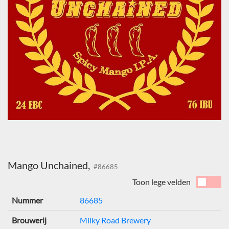
Mango Unchained,
#86685
Toon lege velden
Nummer
86685
Brouwerij
Milky Road Brewery