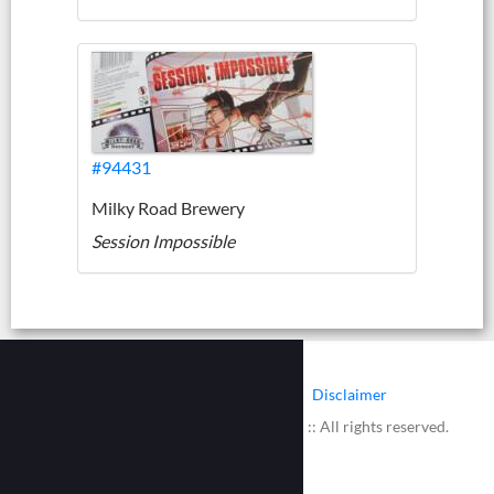
#94431
Milky Road Brewery
Session Impossible
|
|
Contact
Cookies
Disclaimer
© 2002 - 2026 :: www.bieretiketten.nl :: All rights reserved.