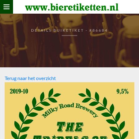
www.bieretiketten.nl
Home
verzamelen
DETAILS BUIKETIKET - #86684
De bierkaart
Bezoekers
Terug naar het overzicht