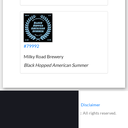
#79992
Milky Road Brewery
Black Hopped American Summer
|
|
Contact
Cookies
Disclaimer
© 2002 - 2026 :: www.bieretiketten.nl :: All rights reserved.