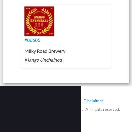
#86685
Milky Road Brewery
Mango Unchained
|
|
Contact
Cookies
Disclaimer
© 2002 - 2026 :: www.bieretiketten.nl :: All rights reserved.