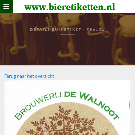
www.bieretiketten.nl
Home
verzamelen
DETAILS BUIKETIKET - #86131
De bierkaart
Bezoekers
Terug naar het overzicht