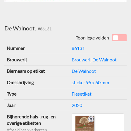
De Walnoot,
#86131
Toon lege velden
Nummer
86131
Brouwerij
Brouwerij De Walnoot
Biernaam op etiket
De Walnoot
Omschrijving
sticker 95 x 60 mm
Type
Flesetiket
Jaar
2020
Bijhorende hals-, rug- en
overige etiketten
Afbeeldingen verbergen