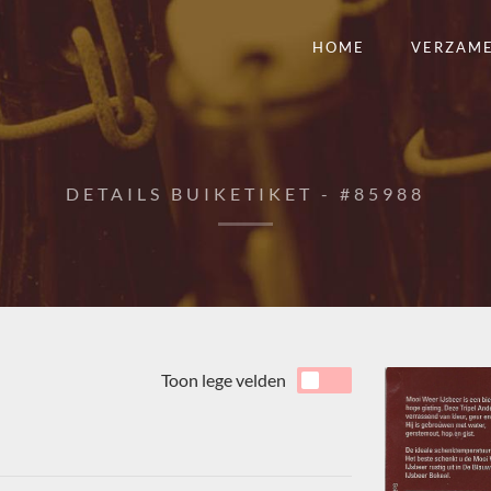
HOME
VERZAM
DETAILS BUIKETIKET - #85988
Toon lege velden