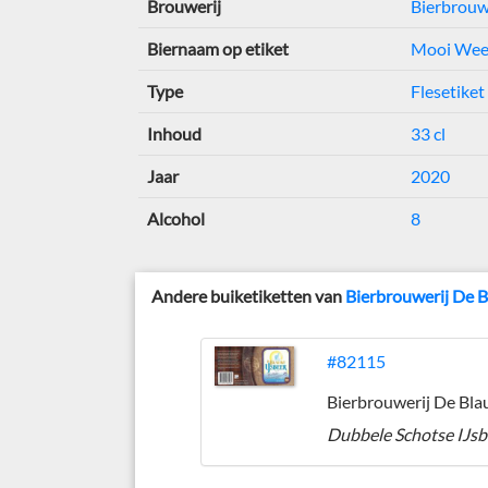
Brouwerij
Bierbrouw
Biernaam op etiket
Mooi Weer
Type
Flesetiket
Inhoud
33 cl
Jaar
2020
Alcohol
8
Andere buiketiketten van
Bierbrouwerij De 
#82115