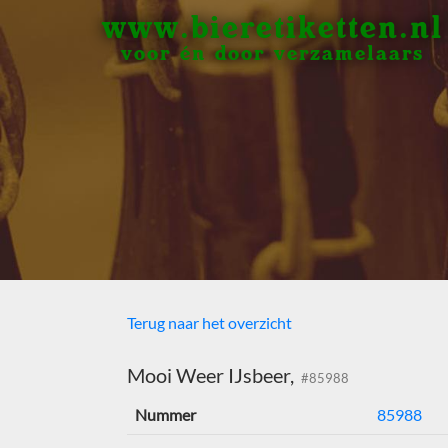
www.bieretiketten.nl
voor én door verzamelaars
Terug naar het overzicht
Mooi Weer IJsbeer,
#85988
Nummer
85988