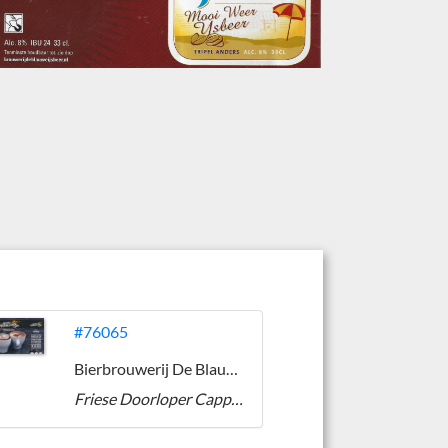
#76065
Bierbrouwerij De Blauwe IJsbeer
Friese Doorloper Cappuccino Stout