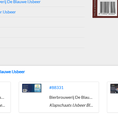
erij De Blauwe IJsbeer
 IJsbeer
Blauwe IJsbeer
#88331
Bierbrouwerij De Blauwe IJsbeer
Bierbrouwerij De Blauwe IJsbeer
Dubbele Schotse IJsbeer 2019
Klapschaats IJsbeer Blonde Barley Beer