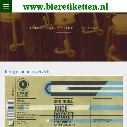
www.bieretiketten.nl
Home
verzamelen
DETAILS BUIKETIKET - #85269
De bierkaart
Bezoekers
Terug naar het overzicht