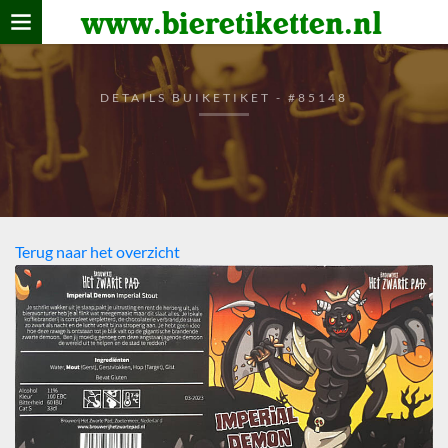
www.bieretiketten.nl
Home
verzamelen
DETAILS BUIKETIKET - #85148
De bierkaart
Bezoekers
Terug naar het overzicht