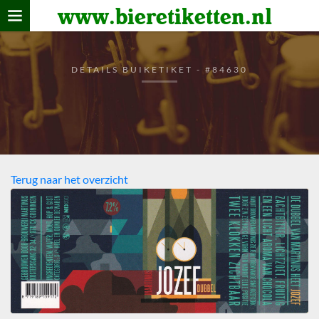
www.bieretiketten.nl
Home
verzamelen
DETAILS BUIKETIKET - #84630
De bierkaart
Bezoekers
Terug naar het overzicht