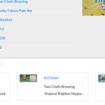
wo Chefs Brewing
unky Falcon Pale Ale
iketiket
 cl
020
2
g
#103660
Two Chefs Brewing
Bock
Tropical Ralphie Hoppy Weizen