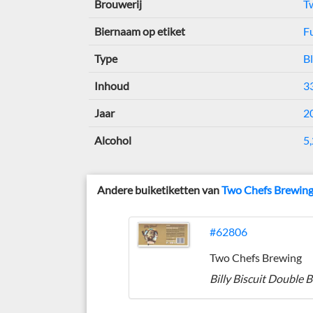
Brouwerij
T
Biernaam op etiket
F
Type
Bl
Inhoud
33
Jaar
2
Alcohol
5,
Andere buiketiketten van
Two Chefs Brewin
#62806
Two Chefs Brewing
Billy Biscuit Double 