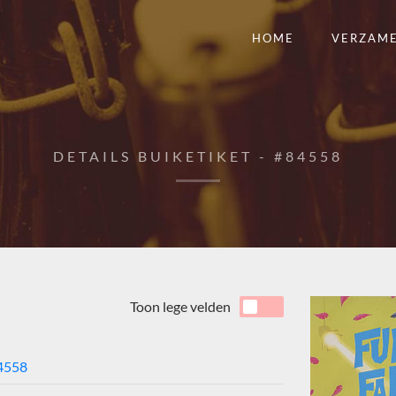
HOME
VERZAM
DETAILS BUIKETIKET - #84558
Toon lege velden
4558