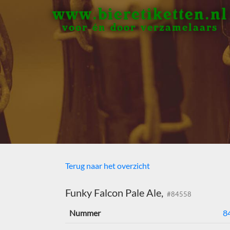
www.bieretiketten.nl
voor én door verzamelaars
Terug naar het overzicht
Funky Falcon Pale Ale,
#84558
Nummer
8