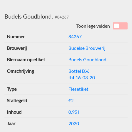
Budels Goudblond,
#84267
Toon lege velden
Nummer
84267
Brouwerij
Budelse Brouwerij
Biernaam op etiket
Budels Goudblond
Omschrijving
Bottel B.V.
tht 16-03-20
Type
Flesetiket
Statiegeld
€2
Inhoud
0,95 l
Jaar
2020