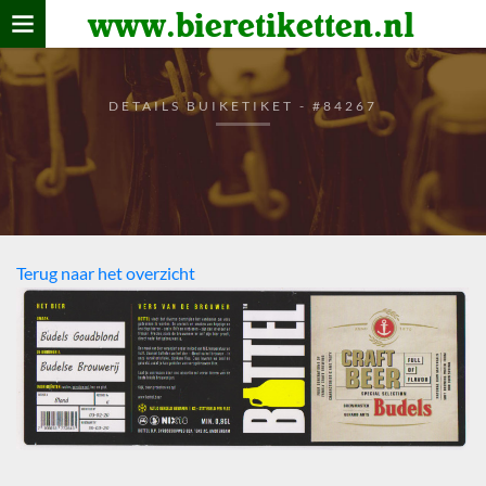
www.bieretiketten.nl
Home
verzamelen
DETAILS BUIKETIKET - #84267
De bierkaart
Bezoekers
Terug naar het overzicht