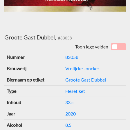
Groote Gast Dubbel,
#83058
Toon lege velden
Nummer
83058
Brouwerij
Vrolijcke Joncker
Biernaam op etiket
Groote Gast Dubbel
Type
Flesetiket
Inhoud
33 cl
Jaar
2020
Alcohol
8,5