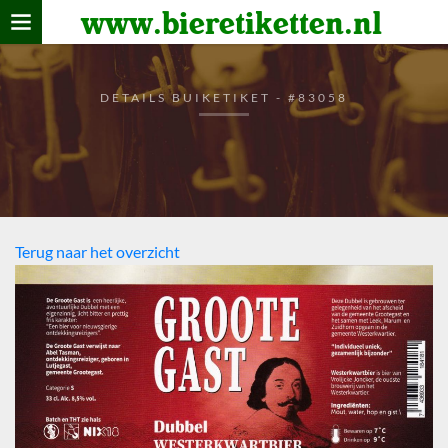
www.bieretiketten.nl
Home
verzamelen
DETAILS BUIKETIKET - #83058
De bierkaart
Bezoekers
Terug naar het overzicht