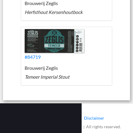
Brouwerij Zeglis
Herfsthout Kersenhoutbock
#84719
Brouwerij Zeglis
Temeer Imperial Stout
|
|
Contact
Cookies
Disclaimer
© 2002 - 2026 :: www.bieretiketten.nl :: All rights reserved.