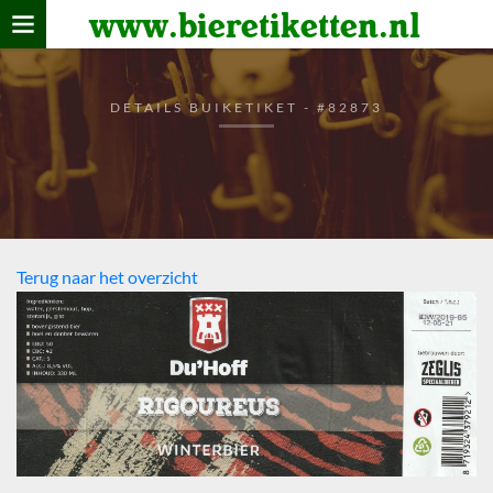
www.bieretiketten.nl
Home
verzamelen
DETAILS BUIKETIKET - #82873
De bierkaart
Bezoekers
Terug naar het overzicht