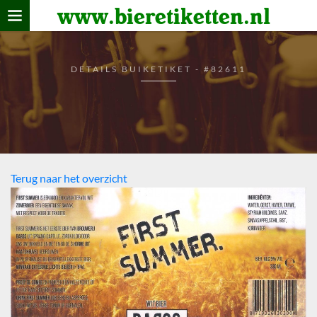
www.bieretiketten.nl
Home
verzamelen
DETAILS BUIKETIKET - #82611
De bierkaart
Bezoekers
Terug naar het overzicht