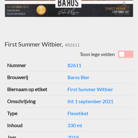
First Summer Witbier,
#82611
Toon lege velden
Nummer
82611
Brouwerij
Baros Bier
Biernaam op etiket
First Summer Witbier
Omschrijving
tht 1 september 2021
Type
Flesetiket
Inhoud
330 ml
Jaar
2019