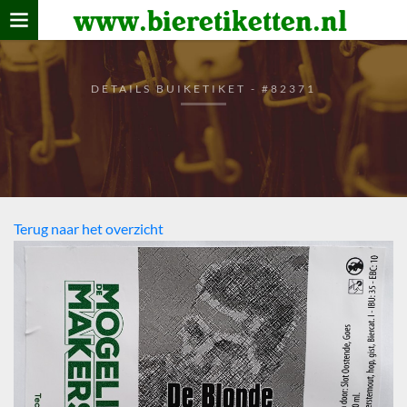
www.bieretiketten.nl
Home
verzamelen
DETAILS BUIKETIKET - #82371
De bierkaart
Bezoekers
Terug naar het overzicht