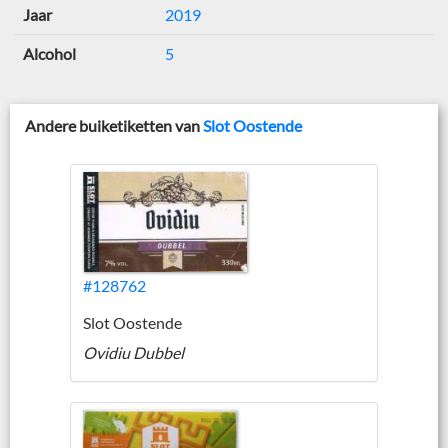
Jaar
2019
Alcohol
5
Andere buiketiketten van
Slot Oostende
#128762
Slot Oostende
Ovidiu Dubbel