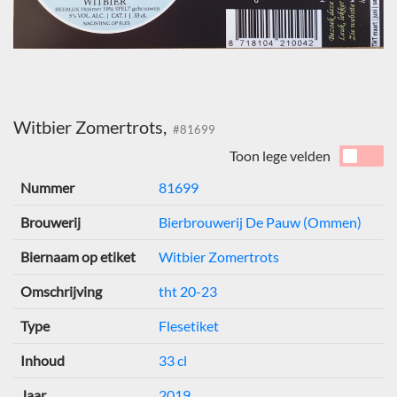
Witbier Zomertrots,
#81699
Toon lege velden
Nummer
81699
Brouwerij
Bierbrouwerij De Pauw (Ommen)
Biernaam op etiket
Witbier Zomertrots
Omschrijving
tht 20-23
Type
Flesetiket
Inhoud
33 cl
Jaar
2019