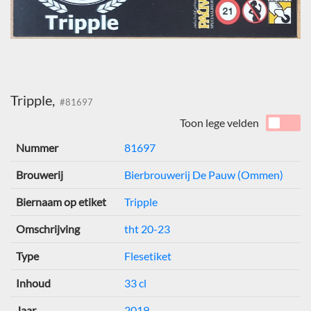
Tripple,
#81697
Toon lege velden
Nummer
81697
Brouwerij
Bierbrouwerij De Pauw (Ommen)
Biernaam op etiket
Tripple
Omschrijving
tht 20-23
Type
Flesetiket
Inhoud
33 cl
Jaar
2019