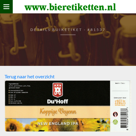
www.bieretiketten.nl
Home
verzamelen
DETAILS BUIKETIKET - #81537
De bierkaart
Bezoekers
Terug naar het overzicht