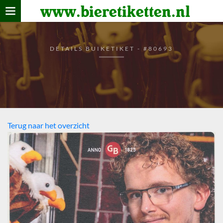
www.bieretiketten.nl
Home
verzamelen
DETAILS BUIKETIKET - #80693
De bierkaart
Bezoekers
Terug naar het overzicht