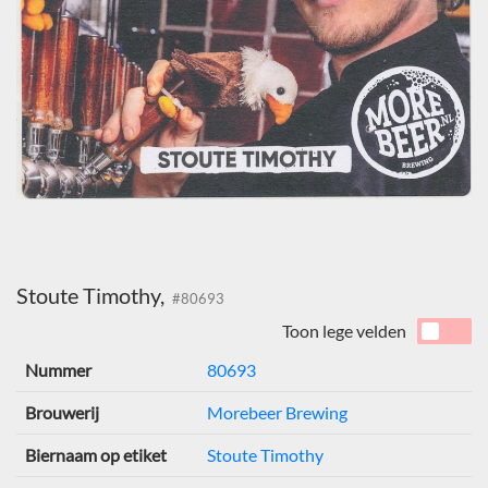
Stoute Timothy,
#80693
Toon lege velden
Nummer
80693
Brouwerij
Morebeer Brewing
Biernaam op etiket
Stoute Timothy