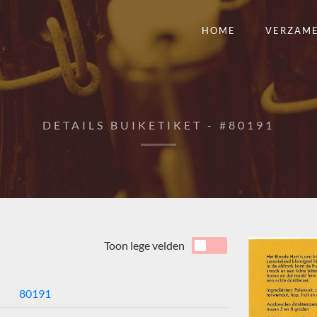
HOME
VERZAM
DETAILS BUIKETIKET - #80191
Toon lege velden
80191