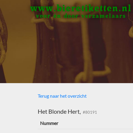
www.bieretiketten.nl
voor én door verzamelaars
Terug naar het overzicht
Het Blonde Hert,
#80191
Nummer