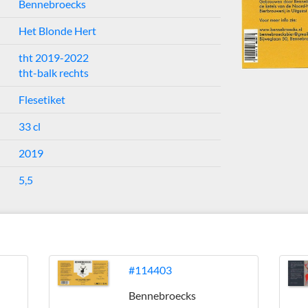
Bennebroecks
Het Blonde Hert
tht 2019-2022
tht-balk rechts
Flesetiket
33 cl
2019
5,5
#114403
Bennebroecks