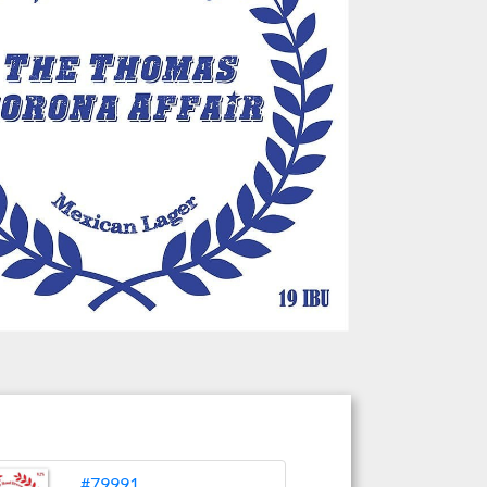
#79991