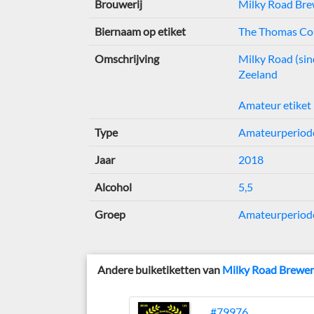
Brouwerij
Milky Road Br
Biernaam op etiket
The Thomas Cor
Omschrijving
Milky Road (si
Zeeland
Amateur etiket
Type
Amateurperiod
Jaar
2018
Alcohol
5,5
Groep
Amateurperiode
Andere buiketiketten van
Milky Road Brewe
#79976