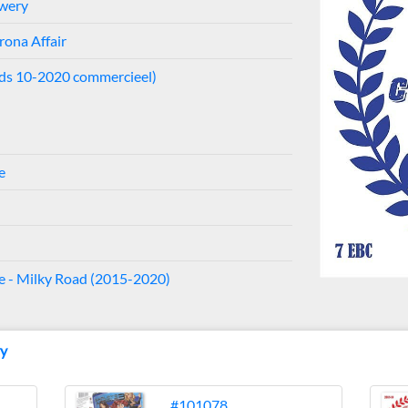
ewery
ona Affair
nds 10-2020 commercieel)
e
 - Milky Road (2015-2020)
ry
#101078