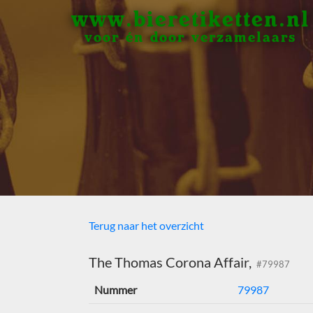
www.bieretiketten.nl
voor én door verzamelaars
Terug naar het overzicht
The Thomas Corona Affair,
#79987
Nummer
79987