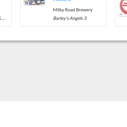
Milky Road Brewery
The Goog The Stout & The Ugly
Barley's Angels 3