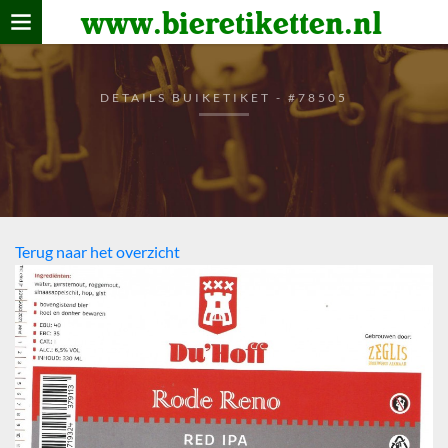
www.bieretiketten.nl
Home
verzamelen
DETAILS BUIKETIKET - #78505
De bierkaart
Bezoekers
Terug naar het overzicht