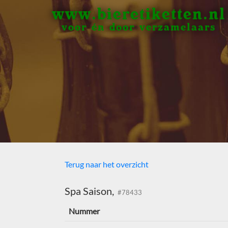
www.bieretiketten.nl
voor én door verzamelaars
Terug naar het overzicht
Spa Saison,
#78433
Nummer