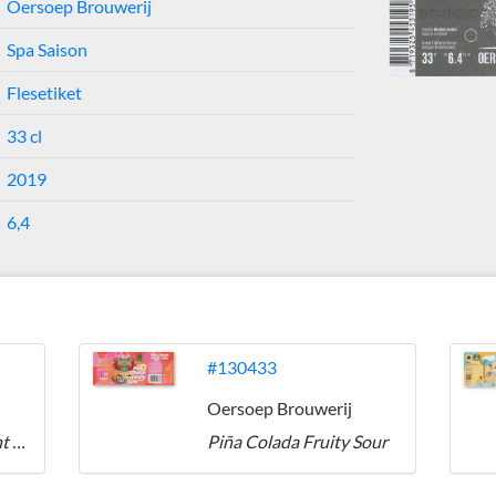
Oersoep Brouwerij
Spa Saison
Flesetiket
33 cl
2019
6,4
j
#130433
Oersoep Brouwerij
Hopfather Kunstnacht Edition Session IPA
Piña Colada Fruity Sour