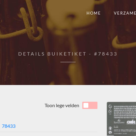
HOME
VERZAM
DETAILS BUIKETIKET - #78433
Toon lege velden
78433