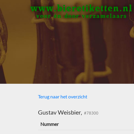
www.bieretiketten.nl
voor én door verzamelaars
Terug naar het overzicht
Gustav Weisbier,
#78300
Nummer