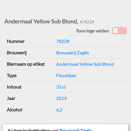
Andermaal Yellow Sub Blond,
#78228
Toon lege velden
Nummer
78228
Brouwerij
Brouwerij Zeglis
Biernaam op etiket
Andermaal Yellow Sub Blond
Type
Flesetiket
Inhoud
33 cl
Jaar
2019
Alcohol
6,2
Andere buiketiketten van
Brouwerij Zeglis