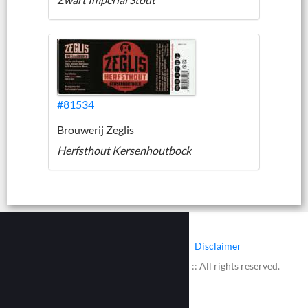
#81534
Brouwerij Zeglis
Herfsthout Kersenhoutbock
|
|
Contact
Cookies
Disclaimer
© 2002 - 2026 :: www.bieretiketten.nl :: All rights reserved.