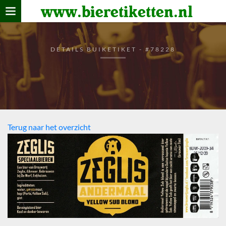
www.bieretiketten.nl
Home
verzamelen
DETAILS BUIKETIKET - #78228
De bierkaart
Bezoekers
Terug naar het overzicht