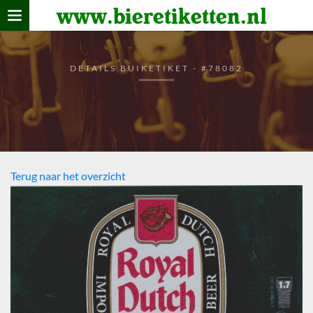
www.bieretiketten.nl
Home
verzamelen
DETAILS BUIKETIKET - #78082
De bierkaart
Bezoekers
Terug naar het overzicht