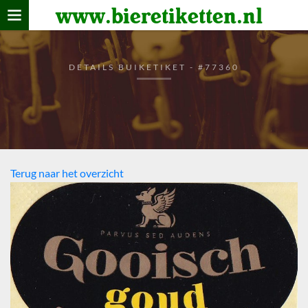
www.bieretiketten.nl
Home
verzamelen
DETAILS BUIKETIKET - #77360
De bierkaart
Bezoekers
Terug naar het overzicht