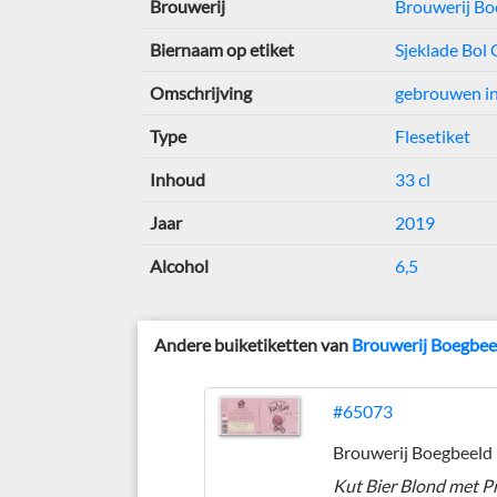
Brouwerij
Brouwerij Bo
Biernaam op etiket
Sjeklade Bol 
Omschrijving
gebrouwen in
Type
Flesetiket
Inhoud
33 cl
Jaar
2019
Alcohol
6,5
Andere buiketiketten van
Brouwerij Boegbee
#65073
Brouwerij Boegbeeld