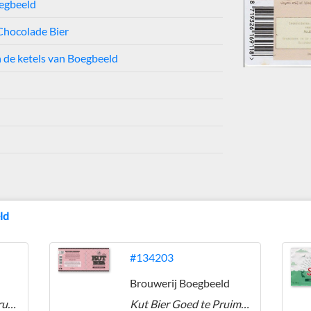
egbeeld
Chocolade Bier
 de ketels van Boegbeeld
ld
#134203
Brouwerij Boegbeeld
Kut Bier Blond met Pruimen
Kut Bier Goed te Pruimen Blondbier