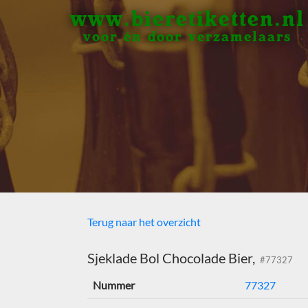
www.bieretiketten.nl
voor én door verzamelaars
Terug naar het overzicht
Sjeklade Bol Chocolade Bier,
#77327
Nummer
77327