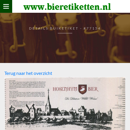
www.bieretiketten.nl
Home
verzamelen
DETAILS BUIKETIKET - #77154
De bierkaart
Bezoekers
Terug naar het overzicht