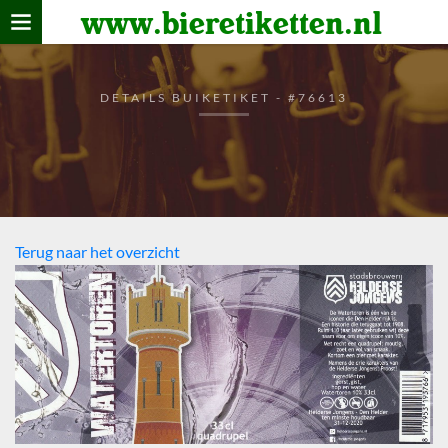
www.bieretiketten.nl
Home
verzamelen
DETAILS BUIKETIKET - #76613
De bierkaart
Bezoekers
Terug naar het overzicht